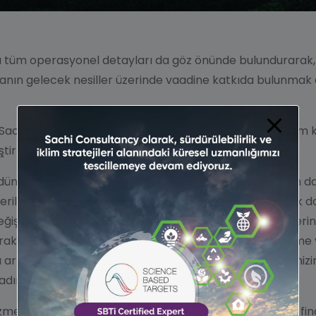
 tüm operasyonel detayları da göz önünde bulundurarak,
anın gelecek nesiller üzerinde vaadine katkıda bulunma
n Sachi Consultancy
ayrıca bünyesinde yetkinlikler ile tüm
ştirmektedir.
ünyanın çevresel ve sosyal sinyallerinin her geçen gün daha
 verilere bağlı sistemler de paydaşlar tarafından giderek
eğişen dinamiklere uyum sağlamak, değişikliklerin etkiler
rak arkasında durabilmek, gerektiğinde hesap verebilme ve 
tan rekabet ortamında öne çıkmanız, güçlü yönlerinizin 
dır.
izmetlerini geleceğe taşımak için yeterli değildir ve tüm fi