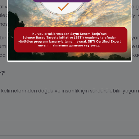
l verilerin yanında; çevresel ve sosyal tüm etmenler de 
lebilirlik yol haritalarını size özel metotlar ile oluşturmayı
asıdır.
r bir dünyanın mümkün olduğuna inanıyor ve bugünden yarın
avramını tüm hayatlarına entegre etmesi, gelecek nesillere
; analiz, raporlama ve danışmanlık servisleri ile yol arkad
r?
) kelimelerinden doğdu ve insanlık için sürdürülebilir yaşa