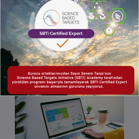
Entegre & Sürdürülebilirlik
Raporlamaları
Bursa
‘da kurulmuş olan
Sachi Danışmanlık
;
sürdürülebilirlik
ve
ESG modelleme
konusunda sektörde yol gösteren ama
misyonu…
Daha Fazlası