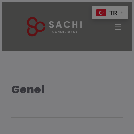
modal-check
TR
Genel