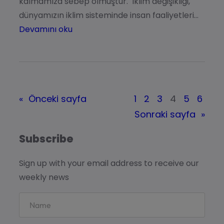
kalmamıza sebep olmuştur. İklim değişikliği,
dünyamızın iklim sisteminde insan faaliyetleri…
Devamını oku
«
Önceki sayfa
1
2
3
4
5
6
Sonraki sayfa
»
Subscribe
Sign up with your email address to receive our
weekly news