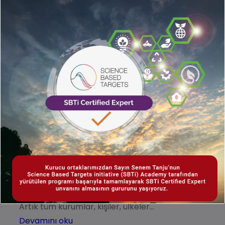
Eğer 2023 bir şeyi kanıtladıysa, o
da artan belirsizliğin yeni normal
olduğudur.
13 Aralık 2023
Eğer 2023 bir şeyi kanıtladıysa, o da artan
belirsizliğin yeni normal olduğudur (The 2023
State of Corporate ESG: at the crossroads of
data, regulations, and digital solutions) 2023 ün
son günlerine yaklaşırken raporun girişinde de
yazdığı gibi; “ Eğer 2023 bir şeyi kanıtladıysa, o
da artan belirsizliğin yeni normal olduğudur”.
Artık tüm kurumlar, kişiler, ülkeler…
Devamını oku