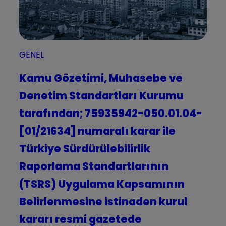
GENEL
Kamu Gözetimi, Muhasebe ve
Denetim Standartları Kurumu
tarafından; 75935942-050.01.04-
[01/21634] numaralı karar ile
Türkiye Sürdürülebilirlik
Raporlama Standartlarının
(TSRS) Uygulama Kapsamının
Belirlenmesine istinaden kurul
kararı resmi gazetede