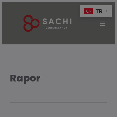
modal-check
TR
Rapor