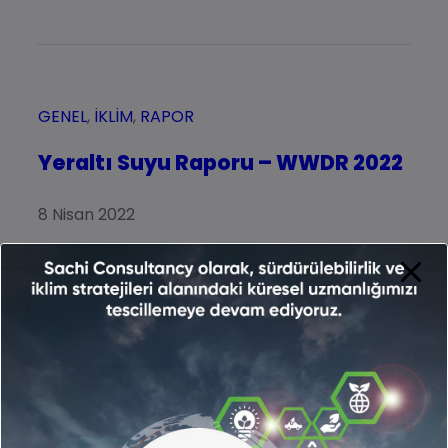
GENEL
, 
İKLIM
, 
RAPOR
Yeraltı Suyu Raporu – WWDR 2022
8 Nisan 2022
2022 yılının başlarında WWDR ( United Nations
World Water Development Report) tarafından
yer altı suyu ile ilgili bir rapor yayınlandı.
Devamını oku