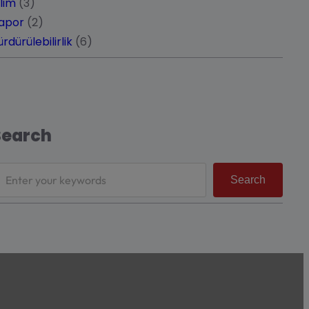
klim
(3)
apor
(2)
ürdürülebilirlik
(6)
Search
Search