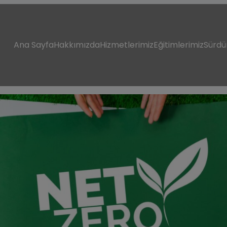
modal-check
Ana Sayfa
Hakkımızda
Hizmetlerimiz
Eğitimlerimiz
Sürdü