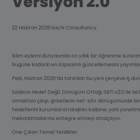
Versiyon 2.0
22 Haziran 2026
·
Sachi Consultancy
İklim eylemi dünyasında on yıllık bir öğrenme sürecini
bugüne kadarki en kapsamlı güncellemesini yayımla
Peki, Haziran 2026’da tanıtılan bu yeni çerçeve iş dü
Sadece Hedef Değil, Dönüşüm Ortağı
SBTi v2.0 ile b
olmaktan çıkıp, şirketlerin net-sıfır dönüşümünde bire
hedeflerini kurumsal stratejinin kalbine; yani yönetim
mekanizmalarına entegre etmeyi amaçlıyor.
Öne Çıkan Temel Yenilikler