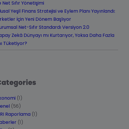
le Net Sıfır Yönetişimi
lusal Yeşil Finans Stratejisi ve Eylem Planı Yayınlandı:
irketler İçin Yeni Dönem Başlıyor
urumsal Net-Sıfır Standardı Versiyon 2.0
apay Zekâ Dünyayı mı Kurtarıyor, Yoksa Daha Fazla
ı Tüketiyor?
Categories
konomi
(1)
enel
(56)
RI Raporlama
(1)
aberler
(1)