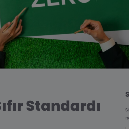
fır Standardı
S
n