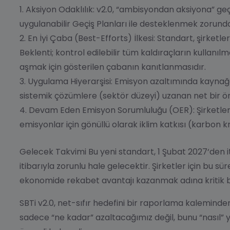
Aksiyon Odaklılık:
v2.0, “ambisyondan aksiyona” geçiş
uygulanabilir
Geçiş Planları
ile desteklenmek zorunda
En İyi Çaba (Best-Efforts) İlkesi:
Standart, şirketle
Beklenti; kontrol edilebilir tüm kaldıraçların kullanıl
aşmak için gösterilen çabanın kanıtlanmasıdır.
Uygulama Hiyerarşisi:
Emisyon azaltımında kaynağa
sistemik çözümlere (sektör düzeyi) uzanan net bir önc
Devam Eden Emisyon Sorumluluğu (OER):
Şirketle
emisyonlar için gönüllü olarak iklim katkısı (karbon k
Gelecek Takvimi
Bu yeni standart,
1 Şubat 2027
‘den 
itibarıyla zorunlu hale gelecektir. Şirketler için bu s
ekonomide rekabet avantajı kazanmak adına kritik bi
SBTi v2.0, net-sıfır hedefini bir raporlama kaleminden
sadece “ne kadar” azaltacağımız değil, bunu “nasıl” 