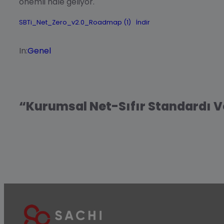
önemli hale geliyor.
SBTi_Net_Zero_v2.0_Roadmap (1)
İndir
In:
Genel
“Kurumsal Net-Sıfır Standardı V