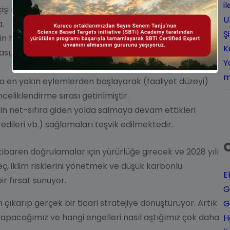
i
i merkeze alıyor. Artık hedefler, şeffaf ve
U
.
Ş
rin her şeyi kontrol edemeyeceğini kabul ediyor.
K
ması, engellerin şeffafça paylaşılması ve bu engelleri
Y
m
 en yakın eylemlerden başlayarak (faaliyet düzeyi)
eliklendirme sırası getirilmiştir.
rin net-sıfıra giden yolda salmaya devam ettikleri
redileri vb.) sağlamaları teşvik edilmektedir.
itibaren doğrulamalar için yürürlüğe girecek ve
2028
yılı
üreç, iklim risklerini yönetmek ve düşük karbonlu
E
r fırsat sunuyor.
G
 çıkarıp gerçek bir ticari stratejiye dönüştürüyor. Artık
G
yapacağımız ve hangi engelleri nasıl aştığımız çok daha
H