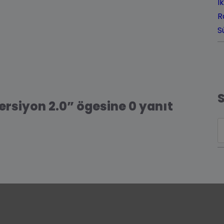
İ
R
S
ersiyon 2.0” ögesine 0 yanıt