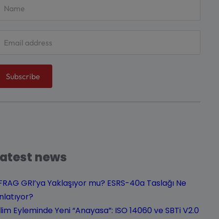
Latest news
FRAG GRI’ya Yaklaşıyor mu? ESRS-40a Taslağı Ne
nlatıyor?
klim Eyleminde Yeni “Anayasa”: ISO 14060 ve SBTi V2.0