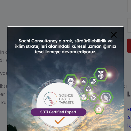
n ardından, Bilim Temelli Hedefler girişimi (SBTi)
dı:
Kurumsal Net-Sıfır Standardı Versiyon 2.0 (v2.0)
.
nyası için ne anlama geliyor?
irlikte kurumun rolü sadece hedefleri onaylayan bir merci
r “geçiş ortağı” olmaya evriliyor. Yeni standart, iklim
 kurullarının, CFO’ların ve operasyon ekiplerinin karar
E
A
İ