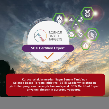
Takvim:
Taslak görüş için açık:
30 Kasım 2025’e kadar
Nihai yayımlanma:
2026
Yaklaşan SASB taslakları (2025 içinde):
Elektrikli Tesisler & Enerji Jeneratörleri
Gıda & İçecek sektörü
Kaynak ve Daha Fazlası:
IFRS Resmi Duyurusu – ISSB SASB Standartları
Değişiklik Taslakları (Mayıs 2024)
In:
Genel