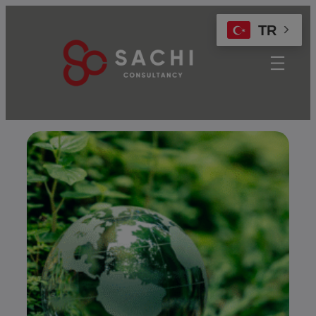
modal-check
TR