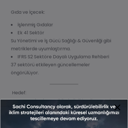
Gıda ve İçecek:
İşlenmiş Gıdalar
Ek 41 Sektör
Su Yönetimi ve İş Gücü Sağlığı & Güvenliği gibi
metriklerde uyumlaştırma.
IFRS S2 Sektöre Dayalı Uygulama Rehberi
37 sektörü etkileyen güncellemeler
öngörülüyor.
Hedef:
SASB standartlarının iklimle ilgili içerik açısından
IFRS S2 ile uyumunu sürdürmek ve sektörlere
özel ölçütleri daha tutarlı hale getirmek.