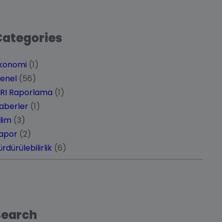
Categories
konomi
(1)
enel
(56)
RI Raporlama
(1)
aberler
(1)
klim
(3)
apor
(2)
ürdürülebilirlik
(6)
Search