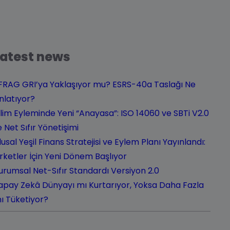
Latest news
FRAG GRI’ya Yaklaşıyor mu? ESRS-40a Taslağı Ne
nlatıyor?
klim Eyleminde Yeni “Anayasa”: ISO 14060 ve SBTi V2.0
le Net Sıfır Yönetişimi
lusal Yeşil Finans Stratejisi ve Eylem Planı Yayınlandı:
irketler İçin Yeni Dönem Başlıyor
urumsal Net-Sıfır Standardı Versiyon 2.0
apay Zekâ Dünyayı mı Kurtarıyor, Yoksa Daha Fazla
ı Tüketiyor?