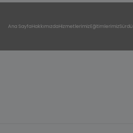
modal-check
Ana Sayfa
Hakkımızda
Hizmetlerimiz
Eğitimlerimiz
Sürdü