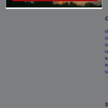
E
G
G
H
İ
R
S