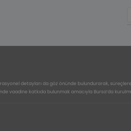
asyonel detayları da göz önünde bulundurarak, süreçler
rinde vaadine katkıda bulunmak amacıyla
Bursa’da kurulmuş