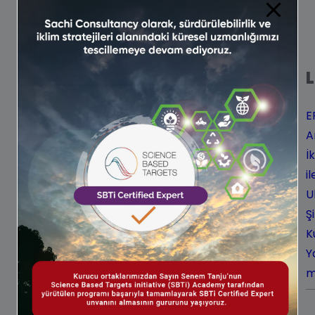
E
A
İ
i
U
Ş
K
Y
m