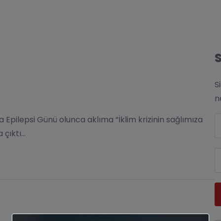
S
n
pilepsi Günü olunca aklıma “İklim krizinin sağlımıza
 çıktı…