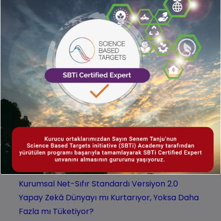
Latest news
EFRAG GRI’ya Yaklaşıyor mu? ESRS-40a Taslağı
Ne Anlatıyor?
İklim Eyleminde Yeni “Anayasa”: ISO 14060 ve
SBTi V2.0 ile Net Sıfır Yönetişimi
Ulusal Yeşil Finans Stratejisi ve Eylem Planı
Yayınlandı: Şirketler İçin Yeni Dönem Başlıyor
Kurumsal Net-Sıfır Standardı Versiyon 2.0
Yapay Zekâ Dünyayı mı Kurtarıyor, Yoksa Daha
Fazla mı Tüketiyor?