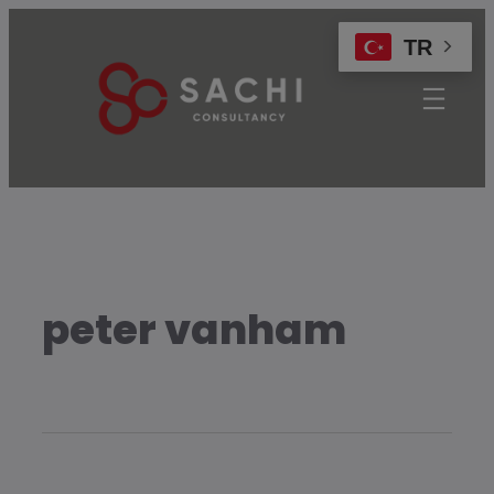
modal-check
TR
peter vanham