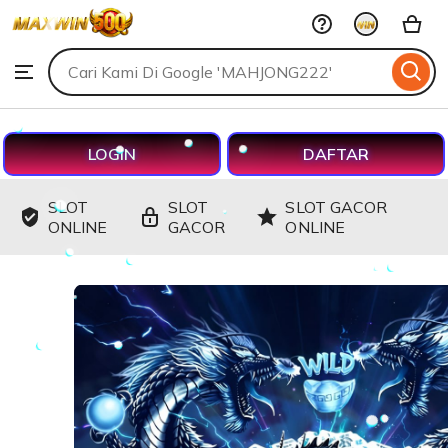
MAHJONG222
Skip
to
Search
Browse
ontent
for
items
or
shops
LOGIN
DAFTAR
SLOT
SLOT
SLOT GACOR
ONLINE
GACOR
ONLINE